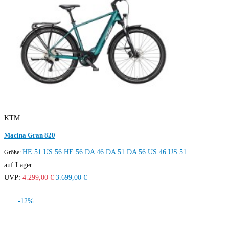
KTM
Macina Gran 820
HE 51
US 56
HE 56
DA 46
DA 51
DA 56
US 46
US 51
Größe:
auf Lager
UVP:
4.299,00 €
3.699,00 €
-12%