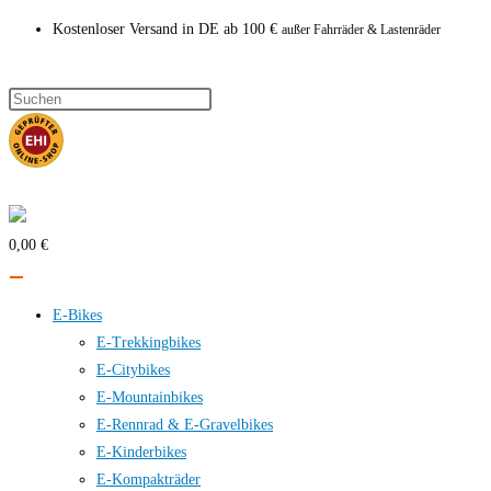
Zum
Kostenloser Versand in DE ab 100 €
außer Fahrräder & Lastenräder
Inhalt
springen
0,00 €
E-Bikes
E-Trekkingbikes
E-Citybikes
E-Mountainbikes
E-Rennrad & E-Gravelbikes
E-Kinderbikes
E-Kompakträder