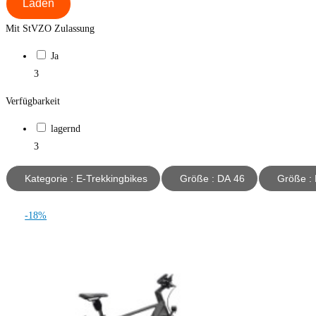
Laden
Mit StVZO Zulassung
Ja
3
Verfügbarkeit
lagernd
3
Kategorie : E-Trekkingbikes
Größe : DA 46
Gr
-18%