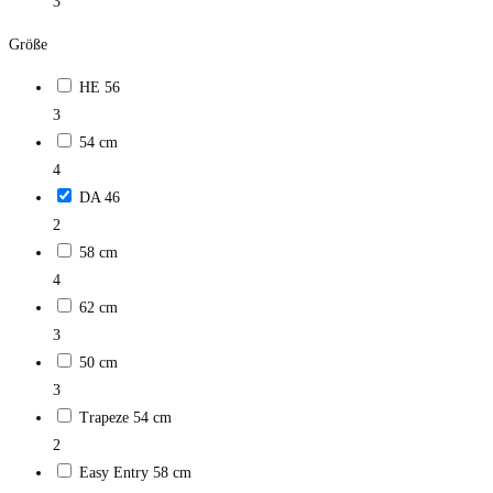
3
Größe
HE 56
3
54 cm
4
DA 46
2
58 cm
4
62 cm
3
50 cm
3
Trapeze 54 cm
2
Easy Entry 58 cm