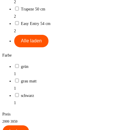
2
Trapeze 50 cm
2
Easy Entry 54 cm
2
Alle laden
Farbe
grün
1
grau matt
1
schwarz
1
Preis
2999
3959