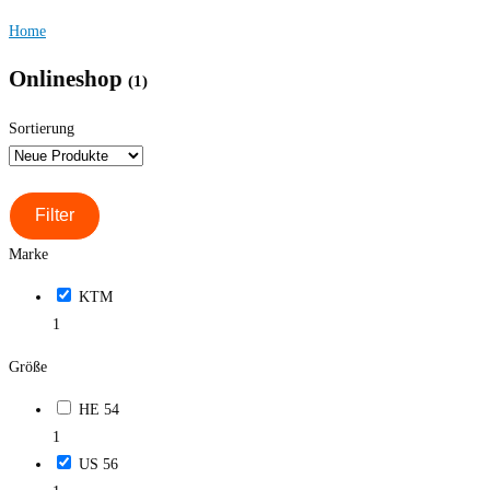
Home
Onlineshop
(1)
Sortierung
Filter
Marke
KTM
1
Größe
HE 54
1
US 56