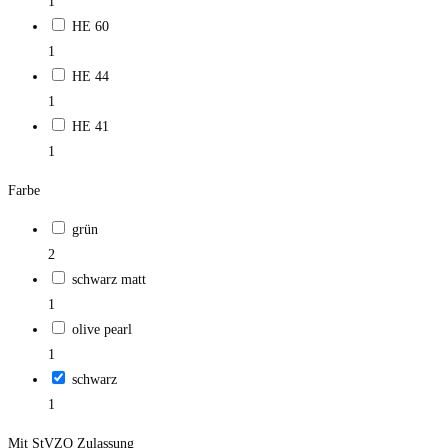
1
HE 60
1
HE 44
1
HE 41
1
Farbe
grün
2
schwarz matt
1
olive pearl
1
schwarz
1
Mit StVZO Zulassung