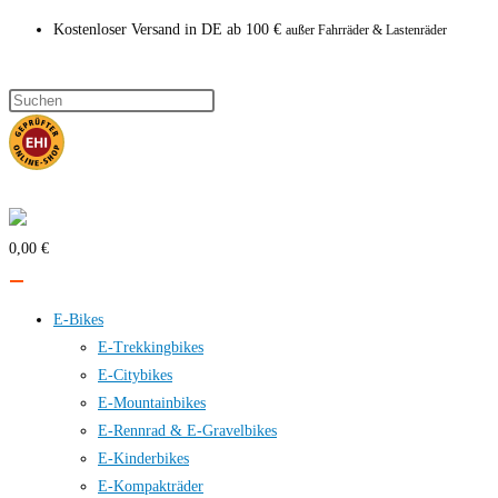
Zum
Kostenloser Versand in DE ab 100 €
außer Fahrräder & Lastenräder
Inhalt
springen
0,00 €
E-Bikes
E-Trekkingbikes
E-Citybikes
E-Mountainbikes
E-Rennrad & E-Gravelbikes
E-Kinderbikes
E-Kompakträder