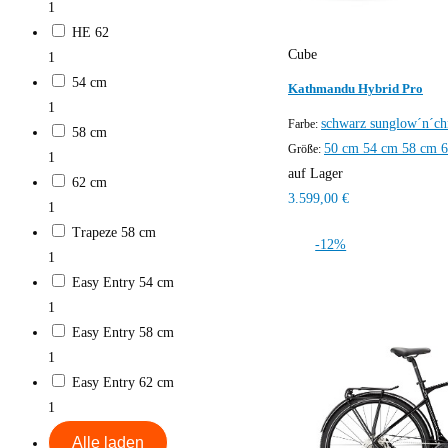
1
HE 62
Cube
1
54 cm
Kathmandu Hybrid Pro
1
schwarz
sunglow´n´c
Farbe:
58 cm
50 cm
54 cm
58 cm
Größe:
1
auf Lager
62 cm
3.599,00 €
1
Trapeze 58 cm
-12%
1
Easy Entry 54 cm
1
Easy Entry 58 cm
1
Easy Entry 62 cm
1
Alle laden