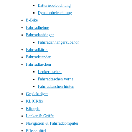
Batteriebeleuchtung
Dynamobeleuchtung
E-Bike
Fahrradhelme
Fahrradanhänger
Fahrradanhängerzubehör
Fahrradkörbe
Fahrradständer
Fahrradtaschen
Lenkertaschen
Fahrradtaschen vorne
Fahrradtaschen hinten
Gepäckträger
KLICKfix
Klingeln
Lenker & Griffe
Navigation & Fahrradcomputer
Pflegemittel