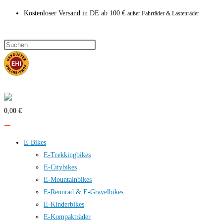
Zum
Kostenloser Versand in DE ab 100 €
außer Fahrräder & Lastenräder
Inhalt
springen
0,00 €
E-Bikes
E-Trekkingbikes
E-Citybikes
E-Mountainbikes
E-Rennrad & E-Gravelbikes
E-Kinderbikes
E-Kompakträder