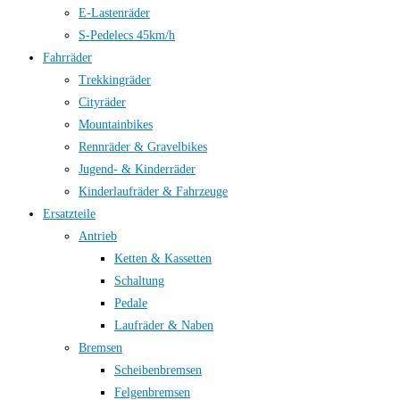
E-Lastenräder
S-Pedelecs 45km/h
Fahrräder
Trekkingräder
Cityräder
Mountainbikes
Rennräder & Gravelbikes
Jugend- & Kinderräder
Kinderlaufräder & Fahrzeuge
Ersatzteile
Antrieb
Ketten & Kassetten
Schaltung
Pedale
Laufräder & Naben
Bremsen
Scheibenbremsen
Felgenbremsen