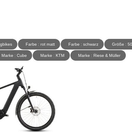
ekkingbikes
Farbe : rot matt
Farbe : schwarz
Größe 
Marke : Cube
Marke : KTM
Marke : Riese & Müller