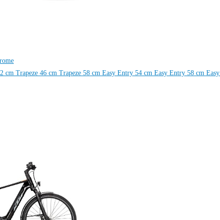
hrome
62 cm
Trapeze 46 cm
Trapeze 58 cm
Easy Entry 54 cm
Easy Entry 58 cm
Easy