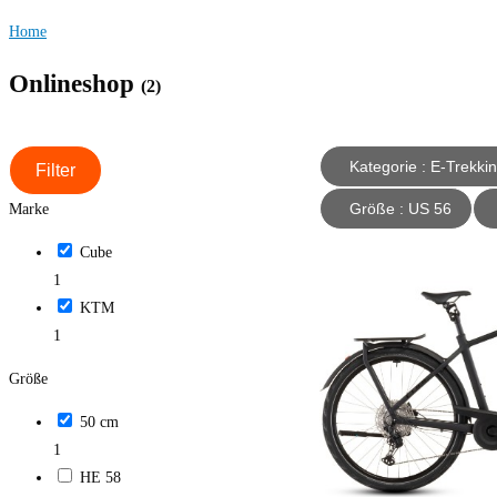
Home
Onlineshop
(2)
Kategorie : E-Tr
Filter
Größe : US 56
Marke
Cube
1
KTM
1
Größe
50 cm
1
HE 58